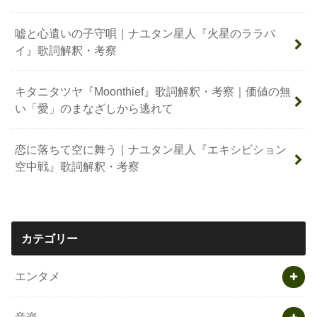
嘘と心遣いの子守唄｜ナユタン星人『火星のララバ
イ』歌詞解釈・考察
キタニタツヤ『Moonthief』歌詞解釈・考察｜価値の無
い「愛」のまなざしから逃れて
恋に落ちて空に舞う｜ナユタン星人『エキシビション
空中戦』歌詞解釈・考察
カテゴリー
エンタメ
音楽