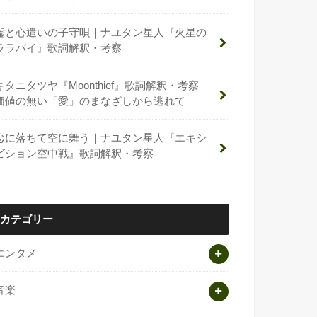
嘘と心遣いの子守唄｜ナユタン星人『火星の
ララバイ』歌詞解釈・考察
キタニタツヤ『Moonthief』歌詞解釈・考察｜
価値の無い「愛」のまなざしから逃れて
恋に落ちて空に舞う｜ナユタン星人『エキシ
ビション空中戦』歌詞解釈・考察
カテゴリー
エンタメ
音楽