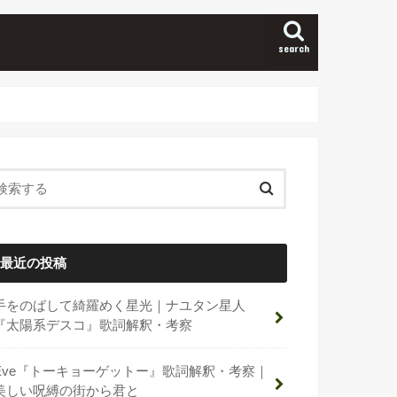
search
最近の投稿
手をのばして綺羅めく星光｜ナユタン星人
『太陽系デスコ』歌詞解釈・考察
Eve『トーキョーゲットー』歌詞解釈・考察｜
美しい呪縛の街から君と